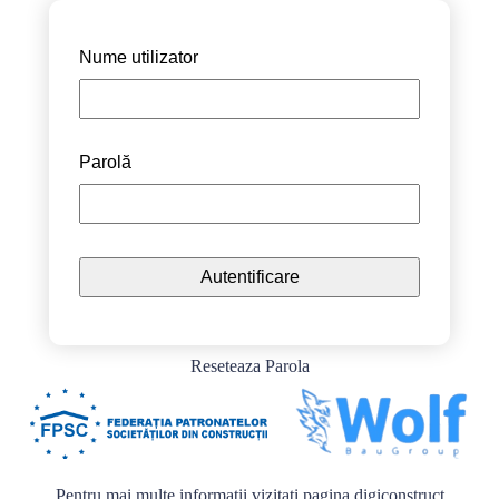
Nume utilizator
Parolă
Reseteaza Parola
Pentru mai multe informații vizitați pagina
digiconstruct