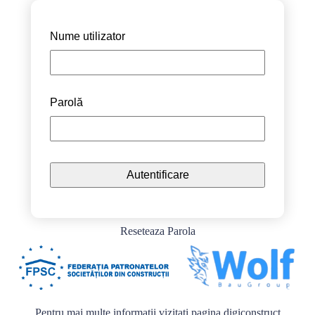
Nume utilizator
Parolă
Reseteaza Parola
Pentru mai multe informații vizitați pagina
digiconstruct