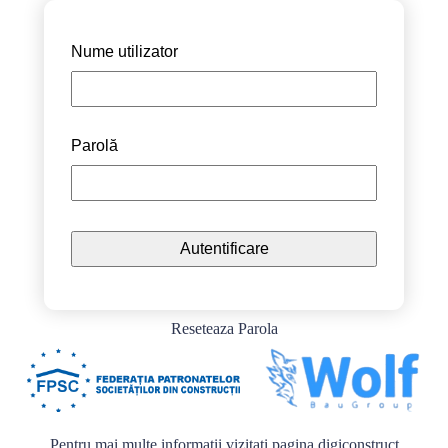
Nume utilizator
Parolă
Reseteaza Parola
Pentru mai multe informații vizitați pagina
digiconstruct