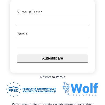
Nume utilizator
Parolă
Reseteaza Parola
Pentru mai multe informații vizitați pagina
digiconstruct