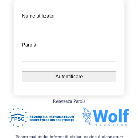
Nume utilizator
Parolă
Reseteaza Parola
Pentru mai multe informații vizitați pagina
digiconstruct