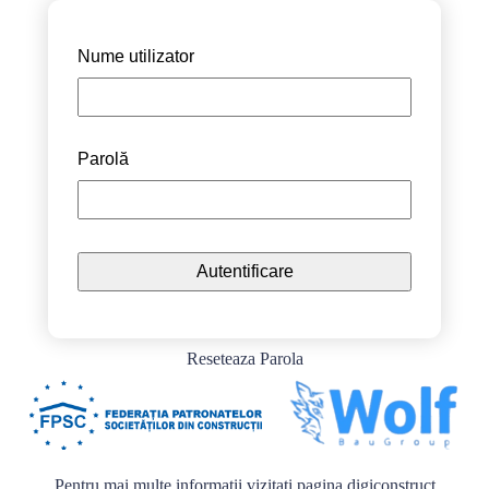
Nume utilizator
Parolă
Reseteaza Parola
Pentru mai multe informații vizitați pagina
digiconstruct